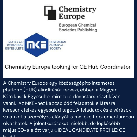
A Chemistry Europe egy közösségépítő internetes
platform (HUB) elindítását tervezi, ebben a Magyar
Kémikusok Egyesülte, mint tulajdonostárs részt kíván
venni. Az MKE-hez kapcsolódó feladatok ellátásra
keresünk lelkes egyesületi tagot. A feladatok és elvárások,
valamint a személyes előnyök a mellékelt dokumentumban
olvashatók. A jelentkezéseket mielőbb, de legkésőbb
május 30-a előtt várjuk. IDEAL CANDIDATE PROﬁLE: CE
HUB […]