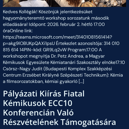
Kedves Kollégák! Köszönjük jelentkezésüket
hagyományteremtő workshop sorozatunk második
előadására! Időpont: 2026. február 2. hétfő 17:00
óraOnline link:
https://teams.microsoft.com/meet/31401081561414?
p=akg9lOBUKpQAXi1psU Értekezlet azonosítója: 314 010
815 614 14PIN-kód: GR9Lq2vW Program:17:00 A
workshopot megnyitja Dr. Petz Andrea, a Magyar
Kémikusok Egyesülete Kémiatanári Szakosztály elnöke17:10
Csörsz-Nagy Judit (Budapesti Komplex Szakképzési
Centrum Erzsébet Királyné Szépészeti Technikum): Kémia
a filmsorozatokban, kémiai gyakorló […]
Pályázati Kiírás Fiatal
Kémikusok ECC10
Konferencián Való
Részvételének Támogatására