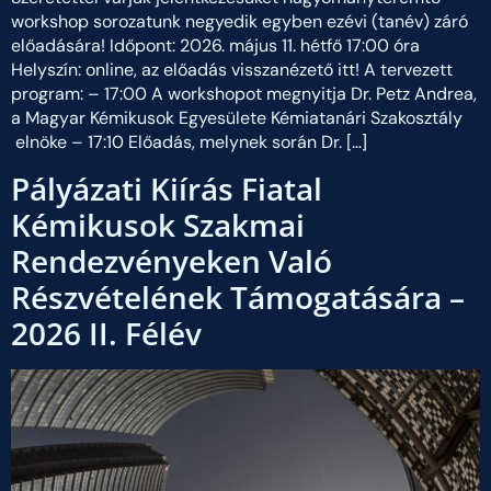
workshop sorozatunk negyedik egyben ezévi (tanév) záró
előadására! Időpont: 2026. május 11. hétfő 17:00 óra
Helyszín: online, az előadás visszanézető itt! A tervezett
program: – 17:00 A workshopot megnyitja Dr. Petz Andrea,
a Magyar Kémikusok Egyesülete Kémiatanári Szakosztály
elnöke – 17:10 Előadás, melynek során Dr. […]
Pályázati Kiírás Fiatal
Kémikusok Szakmai
Rendezvényeken Való
Részvételének Támogatására –
2026 II. Félév