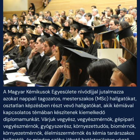
A Magyar Kémikusok Egyesülete nívódíjjal jutalmazza
azokat nappali tagozatos, mesterszakos (MSc) hallgatókat,
osztatlan képzésben részt vevő hallgatókat, akik kémiával
kapcsolatos témában készítenek kiemelkedő
diplomamunkát. Várjuk vegyész, vegyészmérnök, gépipari
vegyészmérnök, gyógyszerész, környezettudós, biomérnök,
környezetmérnök, élelmiszermérnök és kémia tanárszakos
hallgatók, és minden szóba jöhető határterületen végző