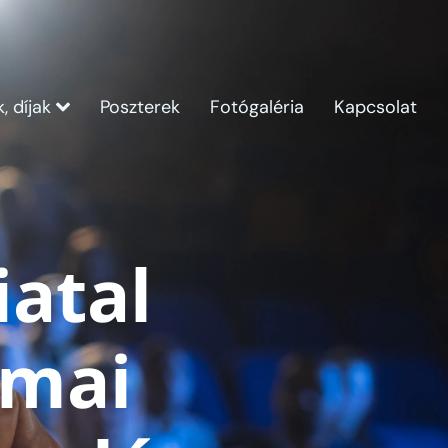
, díjak
Poszterek
Fotógaléria
Kapcsolat
iatal
kmai