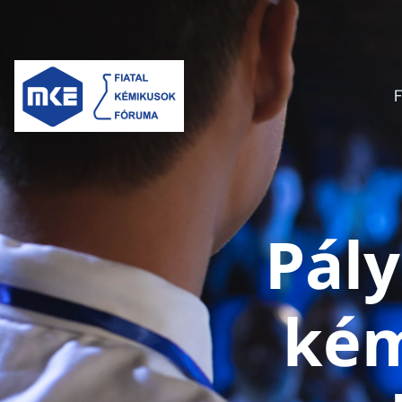
F
Pály
kém