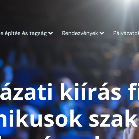
Kövess Minket:
elépítés és tagság
Rendezvények
Pályázatok
ázati kiírás f
ikusok sza