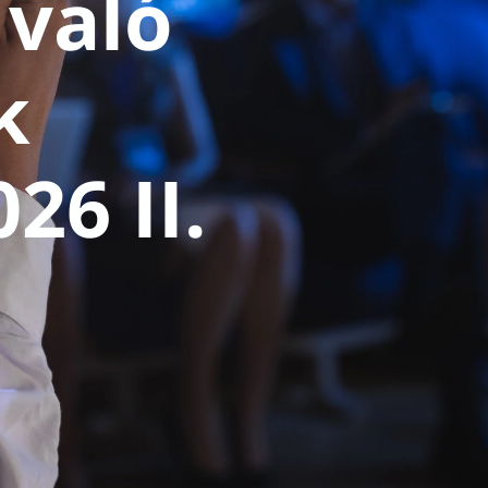
való
k
26 II.