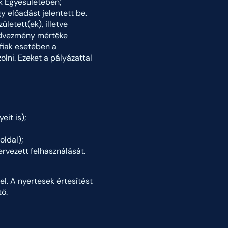
k Egyesületében;
 előadást jelentett be.
letett(ek), illetve
kedvezmény mértéke
fiak esetében a
lni. Ezeket a pályázattal
eit is);
oldal);
rvezett felhasználását.
l. A nyertesek értesítést
ő.