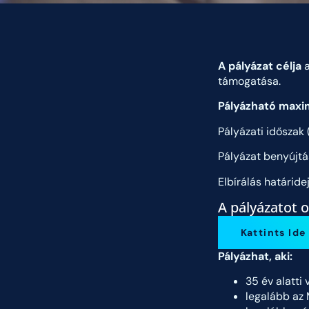
A pályázat célja
a
támogatása.
Pályázható maxi
Pályázati időszak
Pályázat benyújtá
Elbírálás határide
A pályázatot o
Kattints Id
Pályázhat, aki:
35 év alatti
legalább az 