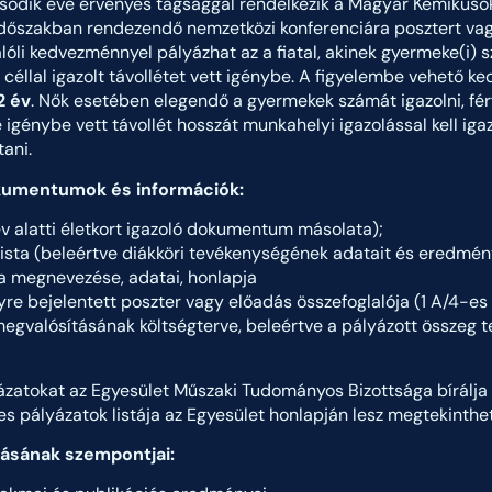
sodik éve érvényes tagsággal rendelkezik a Magyar Kémikuso
időszakban rendezendő nemzetközi konferenciára posztert vagy
alóli kedvezménnyel pályázhat az a fiatal, akinek gyermeke(i) szü
céllal igazolt távollétet vett igénybe. A figyelembe vehető 
2 év
. Nők esetében elegendő a gyermekek számát igazolni, fér
génybe vett távollét hosszát munkahelyi igazolással kell igazo
tani.
kumentumok és információk:
év alatti életkort igazoló dokumentum másolata);
lista (beleértve diákköri tevékenységének adatait és eredmény
a megnevezése, adatai, honlapja
re bejelentett poszter vagy előadás összefoglalója (1 A/4-es 
megvalósításának költségterve, beleértve a pályázott összeg te
ázatokat az Egyesület Műszaki Tudományos Bizottsága bírálja e
s pályázatok listája az Egyesület honlapján lesz megtekinthet
álásának szempontjai: