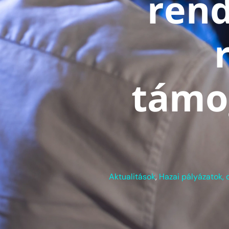
ren
támog
Aktualitások
,
Hazai pályázatok, d