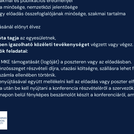
zakmai és publikációs eredményei
a minősége, nemzetközi jelentősége
gy előadás összefoglalójának minősége, szakmai tartalma
ásánál előnyt élvez
ta tagja
az egyesületnek,
en igazolható közéleti tevékenységet
végzett vagy végez.
k feladatai:
z MKE támogatását (logóját) a poszteren vagy az előadásban.
nzösszeget részvételi díjra, utazási költségre, szállásra lehet f
számla ellenében történik.
nyújtásával együtt mellékelni kell az előadás vagy poszter elf
 után be kell nyújtani a konferencia részvételéről a szervezők ál
napon belül fényképes beszámolót készít a konferenciáról, a