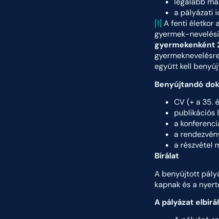
legalább má
a pályázati 
[1]
A fenti életkor 
gyermek-nevelési 
gyermekenként 
gyermeknevelésre i
együtt kell benyúj
Benyújtandó do
CV (+ a 35. 
publikációs 
a konferenci
a rendezvény
a részvétel 
Bírálat
A benyújtott pály
kapnak és a nyerte
A pályázat elbír