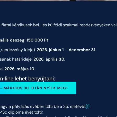
 fiatal kémikusok bel- és külföldi szakmai rendezvényeken va
mális összeg
:
150 000 Ft
 (rendezvény ideje):
2026. június 1 – december 31.
sának határideje:
2026. április 30
.
je:
2026. május 10
.
n-line lehet benyújtani:
e - MÁRCIUS 30. UTÁN NYÍLK MEG!
 vagy a pályázás évében tölti be a 35. életévét
[1]
;
MSc diploma évét tölti;