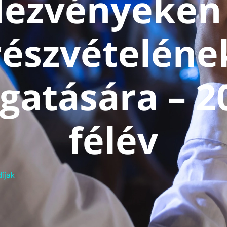
dezvényeken 
részvételéne
atására – 20
félév
íjak