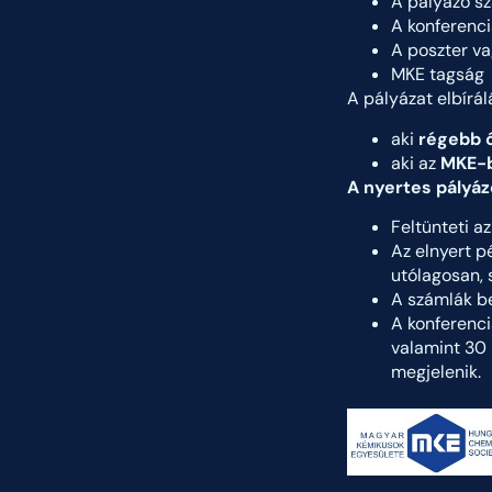
A pályázó s
A konferenci
A poszter va
MKE tagság
A pályázat elbírál
aki
régebb ó
aki az
MKE-b
A nyertes pályázó
Feltünteti a
Az elnyert pé
utólagosan, 
A számlák be
A konferencia
valamint 30 
megjelenik.