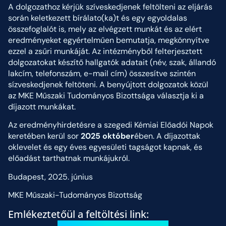
A dolgozathoz kérjük szíveskedjenek feltölteni az eljárás
során keletkezett bírálato(ka)t és egy egyoldalas
összefoglalót is, mely az elvégzett munkát és az elért
eredményeket egyértelműen bemutatja, megkönnyítve
ezzel a zsűri munkáját. Az intézményből felterjesztett
dolgozatokat készítő hallgatók adatait (név, szak, állandó
lakcím, telefonszám, e-mail cím) összesítve szintén
sízveskedjenek feltöteni. A benyújtott dolgozatok közül
az MKE Műszaki Tudományos Bizottsága választja ki a
díjazott munkákat.
Az eredményhirdetésre a szegedi Kémiai Előadói Napok
keretében kerül sor
2025 október
ében. A díjazottak
oklevelet és egy éves egyesületi tagságot kapnak, és
előadást tarthatnak munkájukról.
Budapest, 2025. június
MKE Műszaki-Tudományos Bizottság
Emlékeztetőül a feltöltési link: