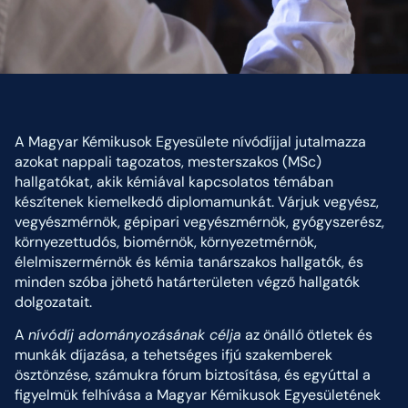
A Magyar Kémikusok Egyesülete nívódíjjal jutalmazza
azokat nappali tagozatos, mesterszakos (MSc)
hallgatókat, akik kémiával kapcsolatos témában
készítenek kiemelkedő diplomamunkát. Várjuk vegyész,
vegyészmérnök, gépipari vegyészmérnök, gyógyszerész,
környezettudós, biomérnök, környezetmérnök,
élelmiszermérnök és kémia tanárszakos hallgatók, és
minden szóba jöhető határterületen végző hallgatók
dolgozatait.
A
nívódíj adományozásának célja
az önálló ötletek és
munkák díjazása, a tehetséges ifjú szakemberek
ösztönzése, számukra fórum biztosítása, és egyúttal a
figyelmük felhívása a Magyar Kémikusok Egyesületének