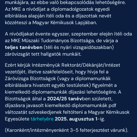
munkájára, az ebbe való bekapcsolódás lehetőségére.
Az MKE a nívódíjat a diplomadolgozatok egyedi
elbírálása alapján ítéli oda és a díjazottak nevét
közzéteszi a Magyar Kémikusok Lapjában.
A nívódíjakat évente egyszer, szeptember elején ítéli oda
az MKE Műszaki Tudományos Bizottsága, de várja a
teljes tanévben
(téli és nyári vizsgaidőszakban)
záróvizsgát tett hallgatók munkáit.
Ezért kérjük Intézményük Rektorát/Dékánját/Intézet
vezetőjét, illetve szakfelelőseit, hogy hívja fel a
Záróvizsga Bizottságok (vagy a diplomamunkák
elbírálására hivatott egyéb testületek) figyelmét a
kiemelkedő diplomamunkák díjazási lehetőségére. A
Bizottságok által a
2024/25 tanév
ben született,
díjazásra javasolt kiemelkedő diplomamunkák pdf
változatát szíveskedjenek feltölteni a Magyar Kémikusok
Egyesülete
tárhelyére
2025. augusztus 1
-ig.
(Karonként/intézményenként 3-5 felterjesztést várunk).