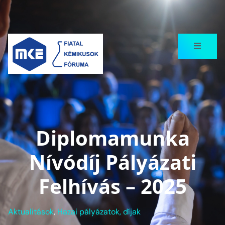
Diplomamunka
Nívódíj Pályázati
Felhívás – 2025
Aktualitások
,
Hazai pályázatok, díjak